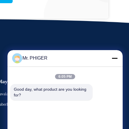
Mr. PHIGER
6:05 PM
laylar
Rica etmek Alıntı
Good day, what product are you looking 
avalar
for?
Tel:
86-137-64195009
aberler
Faks: 86-021-54380177



