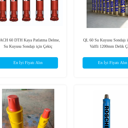
ACH 60 DTH Kaya Patlatma Delme,
QL 60 Su Kuyusu Sondajı i
Su Kuyusu Sondajı için Çekiç
Valfli 1200mm Delik Ç
En İyi Fiyatı Alın
En İyi Fiyatı Alın