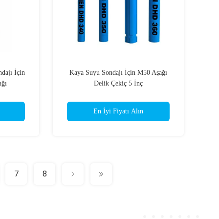
ajı İçin
Kaya Suyu Sondajı İçin M50 Aşağı
ağı
Delik Çekiç 5 İnç
En İyi Fiyatı Alın
7
8