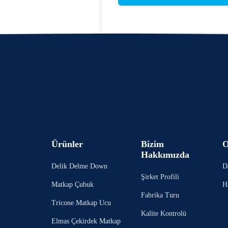
Ürünler
Bizim
O
Hakkımızda
Delik Delme Down
D
Şirket Profili
Matkap Çubuk
H
Fabrika Turu
Tricone Matkap Ucu
Kalite Kontrolü
Elmas Çekirdek Matkap