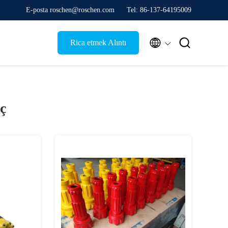
E-posta roschen@roschen.com
Tel: 86-137-64195009


Rica etmek Alıntı
ç