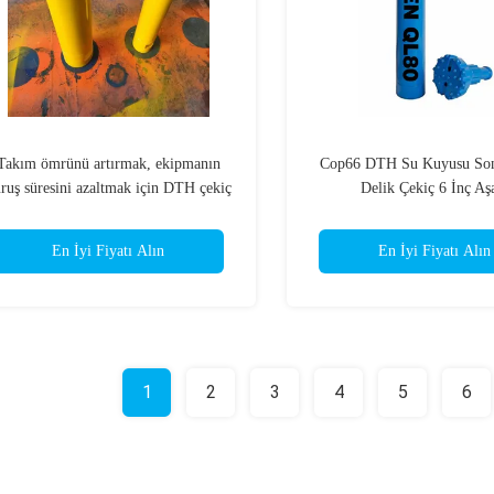
Takım ömrünü artırmak, ekipmanın
Cop66 DTH Su Kuyusu Sond
ruş süresini azaltmak için DTH çekiç
Delik Çekiç 6 İnç Aş
Yastık Destekleri
En İyi Fiyatı Alın
En İyi Fiyatı Alın
1
2
3
4
5
6