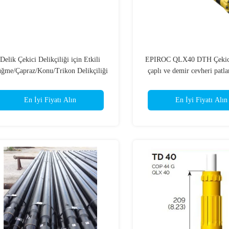
Delik Çekici Delikçiliği için Etkili
EPIROC QLX40 DTH Çekic
ğme/Çapraz/Konu/Trikon Delikçiliği
çaplı ve demir cevheri patla
Türü
sondajı için 12 şeritli ç
En İyi Fiyatı Alın
En İyi Fiyatı Alın