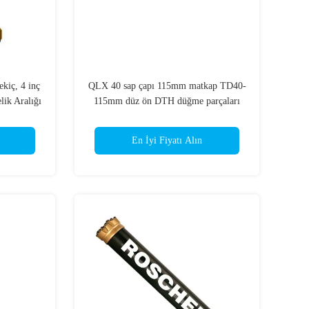
kiç, 4 inç
QLX 40 sap çapı 115mm matkap TD40-
ik Aralığı
115mm düz ön DTH düğme parçaları
 Cevheri
COP 44 Altın hız parçası
 için
En İyi Fiyatı Alın