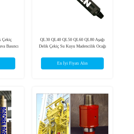
k Çekiç
QL30 QL40 QL50 QL60 QL80 Aşağı
ava Basıncı
Delik Çekiç Su Kuyu Madencilik Ocağı
 Parçaları
Delme Için
En İyi Fiyatı Alın