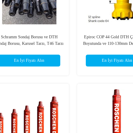
Schramm Sondaj Borusu ve DTH
Epiroc COP 44 Gold DTH Çe
ndaj Borusu, Karusel Tarzı, T46 Tarzı
Boyutunda ve 110-130mm Del
ve Üstün Alaşımlı Yapı
için 12-kama Şaftlı, Demir
Patlatma Deliği Delgisi
En İyi Fiyatı Alın
En İyi Fiyatı Alın