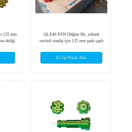
i 125 mm
QLX40 DTH Düğme Bit, yüksek
ma deliği
verimli sondaj için 125 mm şank çaplı
ekici
ve COP 44 Altın Hızlı
En İyi Fiyatı Alın