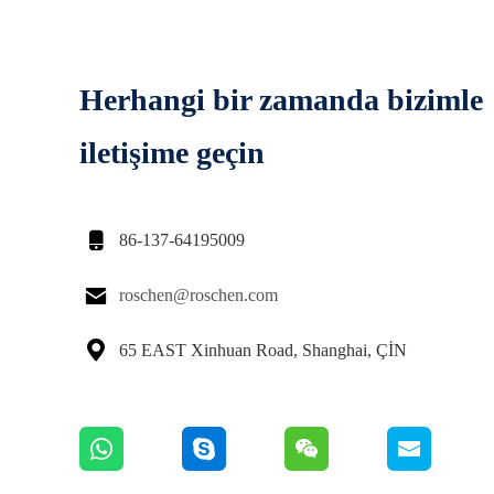
Herhangi bir zamanda bizimle
iletişime geçin

86-137-64195009

roschen@roschen.com

65 EAST Xinhuan Road, Shanghai, ÇİN