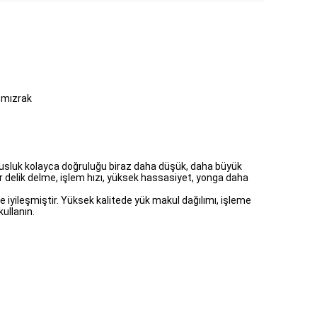
k mızrak
 musluk kolayca doğruluğu biraz daha düşük, daha büyük
kör delik delme, işlem hızı, yüksek hassasiyet, yonga daha
ileşmiştir. Yüksek kalitede yük makul dağılımı, işleme
ullanın.