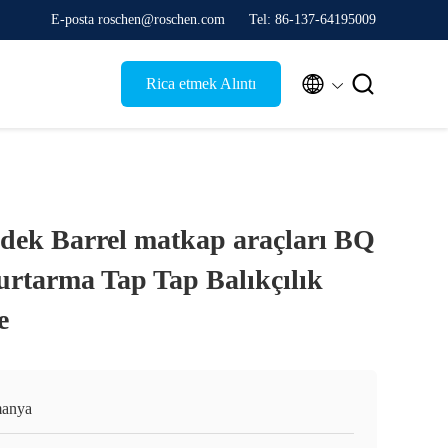
E-posta roschen@roschen.com
Tel: 86-137-64195009


Rica etmek Alıntı
dek Barrel matkap araçları BQ
tarma Tap Tap Balıkçılık
e
anya