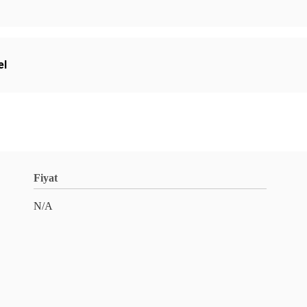
el
Fiyat
N/A