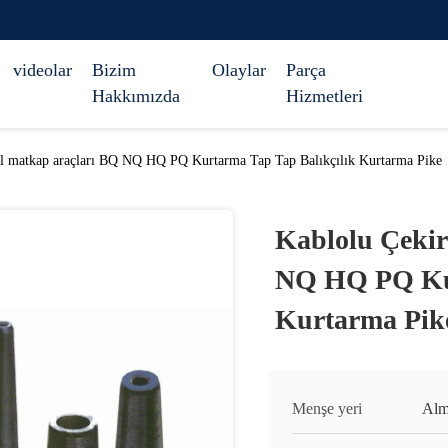
videolar
Bizim
Olaylar
Parça
Hakkımızda
Hizmetleri
el matkap araçları BQ NQ HQ PQ Kurtarma Tap Tap Balıkçılık Kurtarma Pike
Kablolu Çekir
NQ HQ PQ Kur
Kurtarma Pik
Menşe yeri
Alm