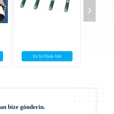
En İyi Fiyatı Alın
En İyi Fiyat
an bize gönderin.