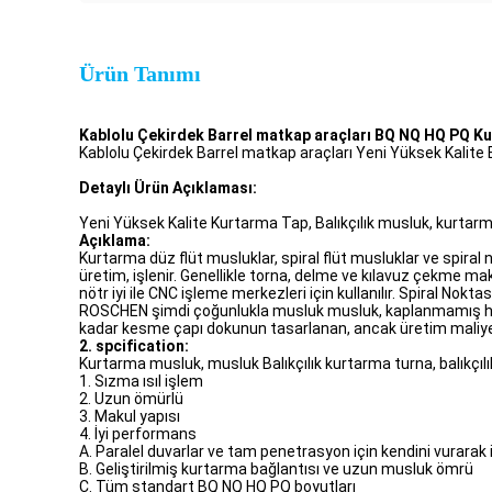
Ürün Tanımı
Kablolu Çekirdek Barrel matkap araçları BQ NQ HQ PQ Ku
Kablolu Çekirdek Barrel matkap araçları Yeni Yüksek Kalite 
Detaylı Ürün Açıklaması:
Yeni Yüksek Kalite Kurtarma Tap, Balıkçılık musluk, kurtarma
Açıklama:
Kurtarma düz flüt musluklar, spiral flüt musluklar ve spira
üretim, işlenir. Genellikle torna, delme ve kılavuz çekme mak
nötr iyi ile CNC işleme merkezleri için kullanılır. Spiral Nokta
ROSCHEN şimdi çoğunlukla musluk musluk, kaplanmamış haya
kadar kesme çapı dokunun tasarlanan, ancak üretim maliyeti 
2. spcification:
Kurtarma musluk, musluk Balıkçılık kurtarma turna, balıkçıl
1. Sızma ısıl işlem
2. Uzun ömürlü
3. Makul yapısı
4. İyi performans
A. Paralel duvarlar ve tam penetrasyon için kendini vurarak i
B. Geliştirilmiş kurtarma bağlantısı ve uzun musluk ömrü
C. Tüm standart BQ NQ HQ PQ boyutları