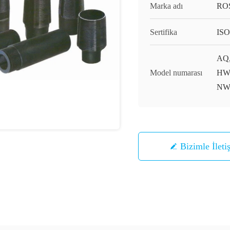
Marka adı
RO
Sertifika
ISO
AQ,
Model numarası
HWF
NW
Bizimle İleti