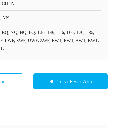
SCHEN
, API
 BQ, NQ, HQ, PQ, T36, T46, T56, T66, T76, T86,
, PWF, SWF, UWF, ZWF, RWT, EWT, AWT, BWT,
T,
şim
En İyi Fiyatı Alın