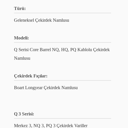
Türü:
Geleneksel Çekirdek Namlusu
Modeli:
Q Serisi Core Barrel NQ, HQ, PQ Kablolu Çekirdek
Namlusu
Çekirdek Fıçılar:
Boart Longyear Çekirdek Namlusu
Q 3 Serisi:
Merkez 3, NQ 3, PQ 3 Çekirdek Variller