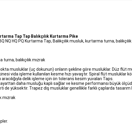
rtarma Tap Tap Balıkçılık Kurtarma Pike
BQ NQ HQ PQ Kurtarma Tap, Balıkçılık musluk, kurtarma turna, balıkçılı
 turna, balıkçılık mızrak
l nokta musluklar (uç dokunun) onların şekline göre musluklar. Düz flüt
inesi vida işleme kullanılan kesme hızı yavaştır. Spiral flüt musluklar 
sı aracılığıyla delik işleme için ön tolerans kesim yuvaları Taps.
ttan daha musluğu kaplı sağlar ve kesme performansı büyük ölçüde iy
de yüksektir. Trapez diş musluklar genellikle farklı çaplarda tasarım k
ık mızrak
pler.