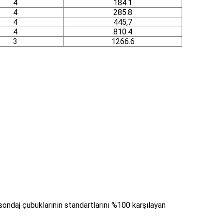
4
184.1
4
285.8
4
445,7
4
810.4
3
1266.6
 sondaj çubuklarının standartlarını %100 karşılayan