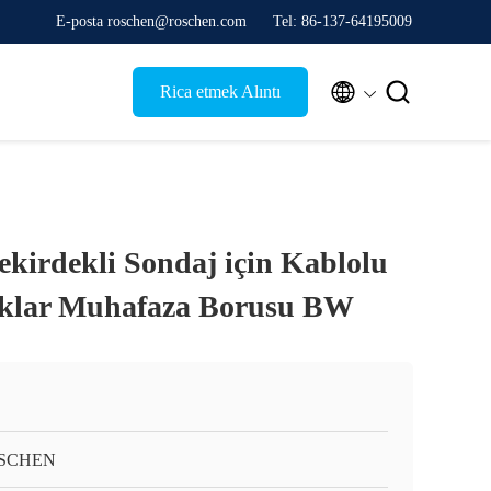
E-posta roschen@roschen.com
Tel: 86-137-64195009


Rica etmek Alıntı
ekirdekli Sondaj için Kablolu
klar Muhafaza Borusu BW
SCHEN