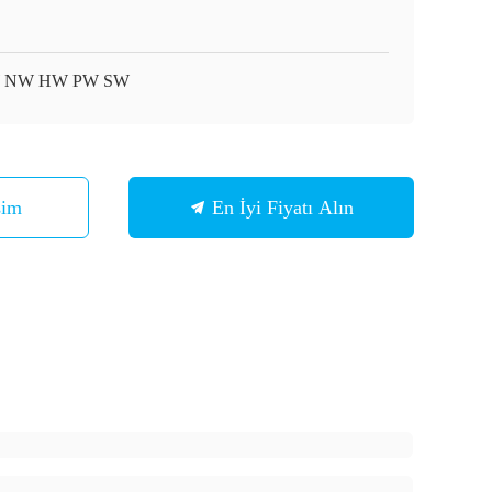
 NW HW PW SW
şim
En İyi Fiyatı Alın