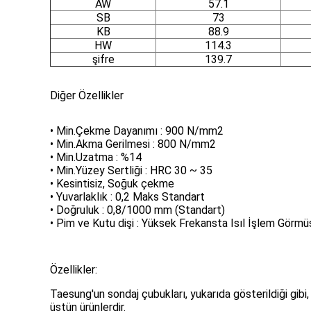
AW
57.1
SB
73
KB
88.9
HW
114.3
şifre
139.7
Diğer Özellikler
• Min.Çekme Dayanımı : 900 N/mm2
• Min.Akma Gerilmesi : 800 N/mm2
• Min.Uzatma : %14
• Min.Yüzey Sertliği : HRC 30 ~ 35
• Kesintisiz, Soğuk çekme
• Yuvarlaklık : 0,2 Maks Standart
• Doğruluk : 0,8/1000 mm (Standart)
• Pim ve Kutu dişi : Yüksek Frekansta Isıl İşlem Görmü
Özellikler:
Taesung'un sondaj çubukları, yukarıda gösterildiği gibi
üstün ürünlerdir.