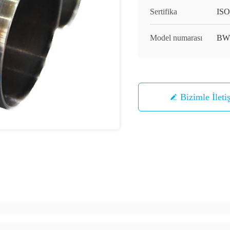
Sertifika
ISO
Model numarası
BW
Bizimle İleti