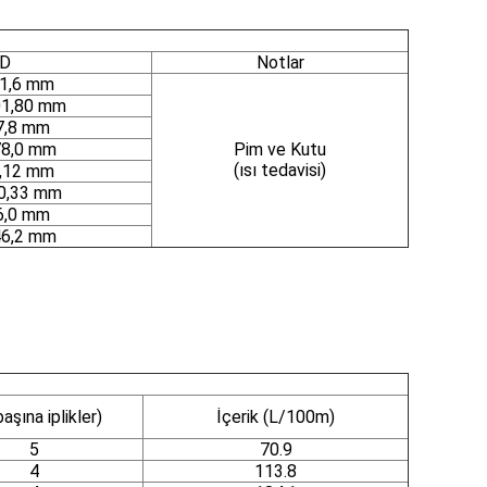
İD
Notlar
01,6 mm
01,80 mm
7,8 mm
78,0 mm
Pim ve Kutu
(ısı tedavisi)
0,12 mm
0,33 mm
6,0 mm
46,2 mm
aşına iplikler)
İçerik (L/100m)
5
70.9
4
113.8