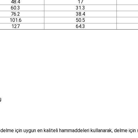
48.4
17
60.3
31.3
76.2
38.4
101.6
50.5
127
64.3
ş
, delme için uygun en kaliteli hammaddeleri kullanarak, delme için