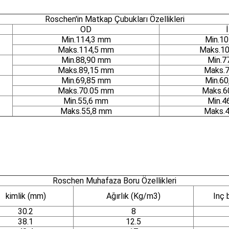
Roschen'in Matkap Çubukları Özellikleri
OD
Min.114,3 mm
Min.1
Maks.114,5 mm
Maks.1
Min.88,90 mm
Min.7
Maks.89,15 mm
Maks.
Min.69,85 mm
Min.6
Maks.70.05 mm
Maks.6
Min.55,6 mm
Min.4
Maks.55,8 mm
Maks.
Roschen Muhafaza Boru Özellikleri
kimlik (mm)
Ağırlık (Kg/m3)
Inç b
30.2
8
38.1
12.5