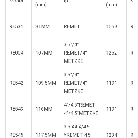
Model
İp
Şa
(mm)
(mm)
RE531
81MM
REMET
1069
RE
3.5°/4°
RE004
107MM
REMET/4°
1252
RE
METZKE
3.5°/4°
RE542
109.5MM
REMET/4°
1191
RE
METZKE
4°/4.5°REMET
RE543
116MM
1191
RE
4°/4.5°METZKE
3.5 ¥4 ¥/4.5
RE545
117.5MM
¥REMET 4.5
1234
RE