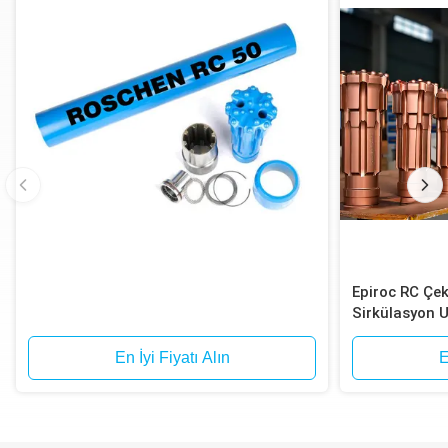
Epiroc RC Çe
Sirkülasyon U
En İyi Fiyatı Alın
E