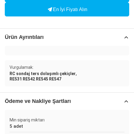
En İyi Fiyatı Alın
Ürün Ayrıntıları
Vurgulamak:
,
RC sondaj ters dolaşımlı çekiçler
RE531 RE542 RE545 RE547
Ödeme ve Nakliye Şartları
Min sipariş miktarı
5 adet