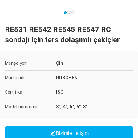
RE531 RE542 RE545 RE547 RC
sondajı için ters dolaşımlı çekiçler
Menşe yeri
Çin
Marka adı
ROSCHEN
Sertifika
ISO
Model numarası
3", 4", 5", 6", 8"
Bizimle İletişim