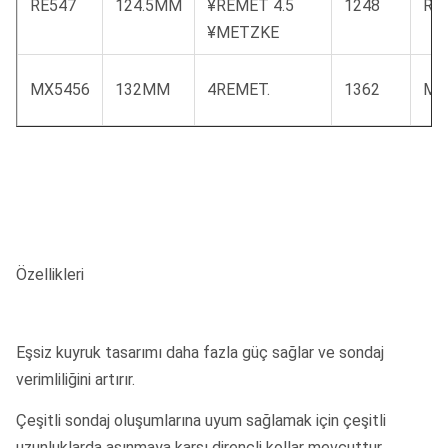
RE547
124.5MM
¥REMET 4.5
1248
RE
¥METZKE
MX5456
132MM
4REMET.
1362
MX
Özellikleri
Eşsiz kuyruk tasarımı daha fazla güç sağlar ve sondaj
verimliliğini artırır.
Çeşitli sondaj oluşumlarına uyum sağlamak için çeşitli
uzunluklarda aşınmaya karşı dirençli kollar mevcuttur.