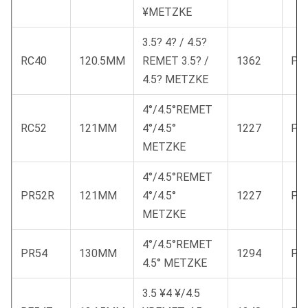
¥METZKE
3.5? 4? / 4.5?
RC40
120.5MM
REMET 3.5? /
1362
PR
4.5? METZKE
4°/4.5°REMET
RC52
121MM
4°/4.5°
1227
PR
METZKE
4°/4.5°REMET
PR52R
121MM
4°/4.5°
1227
PR
METZKE
4°/4.5°REMET
PR54
130MM
1294
PR
4.5° METZKE
3.5 ¥4 ¥/4.5