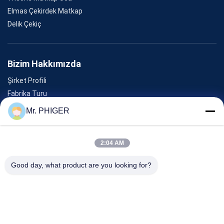
Elmas Çekirdek Matkap
Delik Çekiç
Bizim Hakkımızda
Şirket Profili
Fabrika Turu
Kalite Kontrolü
Mr. PHIGER
Site Haritası
Bizimle İletişim
2:04 AM
Good day, what product are you looking for?
Olaylar
Davalar
Haberler