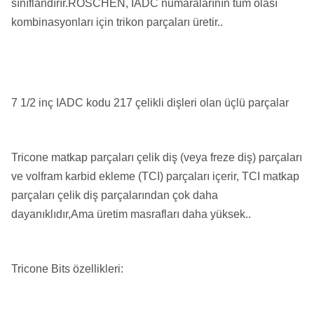
sınıflandırır.ROSCHEN, IADC numaralarının tüm olası
kombinasyonları için trikon parçaları üretir..
7 1/2 inç IADC kodu 217 çelikli dişleri olan üçlü parçalar
Tricone matkap parçaları çelik diş (veya freze diş) parçaları
ve volfram karbid ekleme (TCI) parçaları içerir, TCI matkap
parçaları çelik diş parçalarından çok daha
dayanıklıdır,Ama üretim masrafları daha yüksek..
Tricone Bits özellikleri: