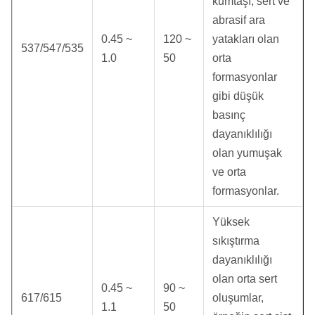
kumtaşı, sert ve
abrasif ara
0.45 ~
120 ~
yatakları olan
537/547/535
1.0
50
orta
formasyonlar
gibi düşük
basınç
dayanıklılığı
olan yumuşak
ve orta
formasyonlar.
Yüksek
sıkıştırma
dayanıklılığı
olan orta sert
0.45 ~
90 ~
617/615
oluşumlar,
1.1
50