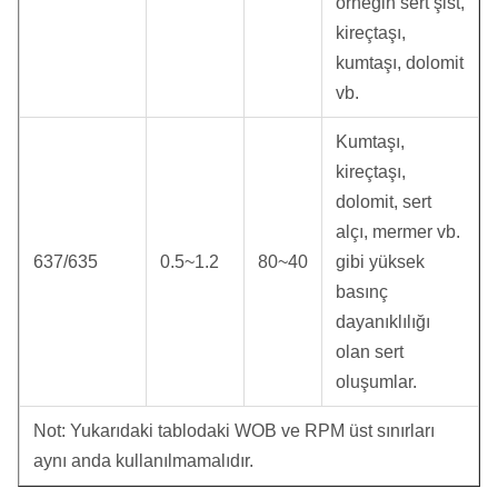
örneğin sert şist,
kireçtaşı,
kumtaşı, dolomit
vb.
Kumtaşı,
kireçtaşı,
dolomit, sert
alçı, mermer vb.
637/635
0.5~1.2
80~40
gibi yüksek
basınç
dayanıklılığı
olan sert
oluşumlar.
Not: Yukarıdaki tablodaki WOB ve RPM üst sınırları
aynı anda kullanılmamalıdır.