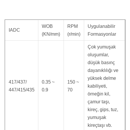
WOB
RPM
Uygulanabilir
IADC
(KN/mm)
(r/min)
Formasyonlar
Çok yumuşak
oluşumlar,
düşük basınç
dayanıklılığı ve
yüksek delme
417/437/
0.35 ~
150 ~
kabiliyeti,
447/415/435
0.9
70
örneğin kil,
çamur taşı,
kireç, gips, tuz,
yumuşak
kireçtaşı vb.