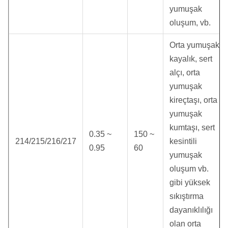
yumuşak
oluşum, vb.
Orta yumuşak
kayalık, sert
alçı, orta
yumuşak
kireçtaşı, orta
yumuşak
kumtaşı, sert
0.35 ~
150 ~
214/215/216/217
kesintili
0.95
60
yumuşak
oluşum vb.
gibi yüksek
sıkıştırma
dayanıklılığı
olan orta