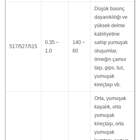
Düşük basınç
dayanıklılığı ve
yüksek delme
kabiliyetine
0.35 ~
140 ~
sahip yumuşak
517/527/515
1.0
60
oluşumlar,
örneğin çamur
taşı, gips, tuz,
yumuşak
kireçtaşı vb.
Orta, yumuşak
kayalık, orta
yumuşak
kireçtaşı, orta
yumuşak