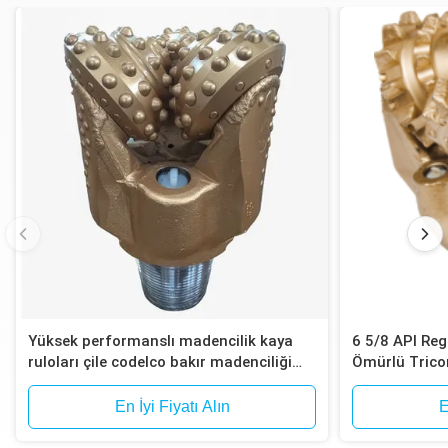
Yüksek performanslı madencilik kaya
6 5/8 API Reg
ruloları çile codelco bakır madenciliği
Ömürlü Trico
sitesi sondajı için tricone matkapları
Saat Ömür
En İyi Fiyatı Alın
E