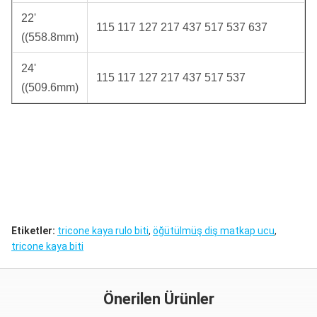
22'
115 117 127 217 437 517 537 637
((558.8mm)
24'
115 117 127 217 437 517 537
((509.6mm)
Etiketler:
tricone kaya rulo biti
,
öğütülmüş diş matkap ucu
,
tricone kaya biti
Önerilen Ürünler