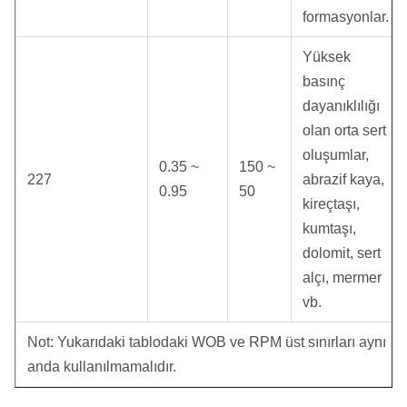
formasyonlar.
Yüksek
basınç
dayanıklılığı
olan orta sert
oluşumlar,
0.35 ~
150 ~
227
abrazif kaya,
0.95
50
kireçtaşı,
kumtaşı,
dolomit, sert
alçı, mermer
vb.
Not: Yukarıdaki tablodaki WOB ve RPM üst sınırları aynı
anda kullanılmamalıdır.