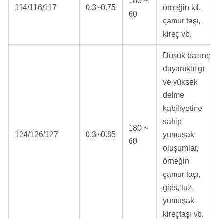
180 ~
114/116/117
0.3~0.75
örneğin kil,
60
çamur taşı,
kireç vb.
Düşük basınç
dayanıklılığı
ve yüksek
delme
kabiliyetine
sahip
180 ~
124/126/127
0.3~0.85
yumuşak
60
oluşumlar,
örneğin
çamur taşı,
gips, tuz,
yumuşak
kireçtaşı vb.