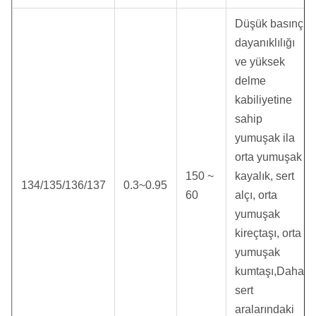
Düşük basınç
dayanıklılığı
ve yüksek
delme
kabiliyetine
sahip
yumuşak ila
orta yumuşak
150 ~
kayalık, sert
134/135/136/137
0.3~0.95
60
alçı, orta
yumuşak
kireçtaşı, orta
yumuşak
kumtaşı,Daha
sert
aralarındaki