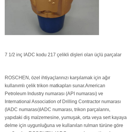
7 1/2 inç IADC kodu 217 çelikli dişleri olan üçlü parçalar
ROSCHEN, özel ihtiyaçlarınızı karşılamak için ağır
kullanımlı çelik trikon matkapları sunar.American
Petroleum Industry numarası (API numarası) ve
International Association of Drilling Contractor numarası
(IADC numarası)IADC numarası, trikon parçalarını,
yapıdaki diş malzemesine, yumuşak, orta veya sert kayaya
delme için uygunluğuna ve kullanılan rulman türüne göre