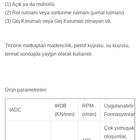
(1) Açık ya da mühürlü
(2) Rol rulmanı veya sürtünme rulmanı (jurnal rulmanı)
(3) Gej Korumalı veya Gej Korumalı olmayan vb.
Tricone matkapları madencilik, petrol kuyusu, su kuyusu,
termal sondajda yaygın olarak kullanılır.
Ürün parametreleri
WOB
RPM
Uygulanabilir
IADC
(KN/mm)
(r/min)
Formasyonlar
Çok yumuşak
oluşumlar,