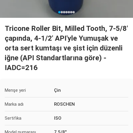
Tricone Roller Bit, Milled Tooth, 7-5/8'
çapında, 4-1/2' API'yle Yumuşak ve
orta sert kumtaşı ve şist için düzenli
iğne (API Standartlarına göre) -
IADC=216
Menşe yeri
Çin
Marka adı
ROSCHEN
Sertifika
ISO
Model numarası
7 5/8"