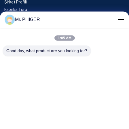
Şirket Profili
Fabrika Turu
Kalite Kontrolü
Mr. PHIGER
Site Haritası
Bizimle İletişim
1:05 AM
Good day, what product are you looking for?
Olaylar
Davalar
Haberler
Bizimle İletişim
Tel:
0086-137-64195009