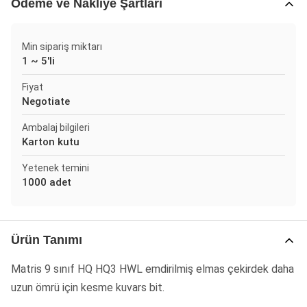
Ödeme ve Nakliye Şartları
Min sipariş miktarı
1 ~ 5'li
Fiyat
Negotiate
Ambalaj bilgileri
Karton kutu
Yetenek temini
1000 adet
Ürün Tanımı
Matris 9 sınıf HQ HQ3 HWL emdirilmiş elmas çekirdek daha
uzun ömrü için kesme kuvars bit.