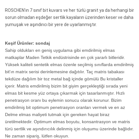
ROSCHEN'ın 7 sınıf bit kuvars ve her türlü granit ya da herhangi bir
sorun olmadan eşdeğer sertlik kayaların üzerinden keser ve daha
yumuşak ve aşındırıcı bir yere de uyarlanmıştır.
Keşif Ürünler: sondaj
Sahip oldukları en geniş uygulama gibi emdirilmiş elmas
matkaplar Maden Tetkik endüstrisinde en çok yararlı bitleridir.
Yüksek kaliteli sentetik elmas özenle seçilmiş sınıflarda emdirilmiş
bit'ın matrix serisi derinlemesine dağıtılır. Taç matris tabakası
tekdüze dağılım bir toz metal bağ içinde gömülü Bu kristaller
içerir. Matris emdirilmiş bizim bit giyim gerçekleştiği sırada yeni
elmas bit kesme yüz ortaya çıkarmak için tasarlanmıştır. Hızlı
penetrasyon oranı bu eylemin sonucu olarak korunur. Bizim
emdirilmiş bit optimum penetrasyon oranları vermek ve en az
Delme elmas maliyeti tutmak için gereken hayat biraz
üretilmektedir. Optimum elmas boyutu, konsantrasyon ve matris
türü sertlik ve aşındırıcılık delinmiş için oluşumu üzerinde bağlıdır.
Ne zaman sipariş, lütfen okuyun.