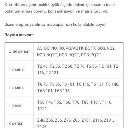
3. sertlik ve aşındırıcılık büyük ölçüde delinmiş oluşumu tespit
optimum elmas boyutu, konsantrasyon ve matris türü, vb.
Bizim emprenye elmas matkaplar için kullanılabilir boyut:
Boyutu mevcut:
AQ, BQ, NQ, HQ, PQ/AQTK, BQTK, BQ3, NQ2,
Q tel serisi:
NQ3, NQTT, HQ3, HQTT, PQ3, PQTT
T2 46, T2 56, T2 66, T2 76, T2 86, T2 101, T2
T2 serisi:
116, T2 131
T6 76, T6 86, T6 101, T6 116, T6 131, T6 146,
T6 serisi:
T6S 101, T6S 116
T36 T46 T56, T66, T76, T86, T101, T116,
T serisi:
T131
Z46, Z56, Z66, Z76, Z86, Z101, Z116, Z131,
Z serisi:
Z146