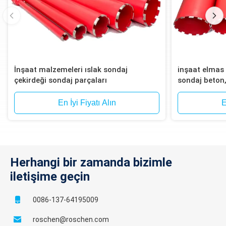
SK6L146, K2-101, K2-116, TT46, TB56,
TS116, CHD101
İnşaat malzemeleri ıslak sondaj
inşaat elmas ç
çekirdeği sondaj parçaları
sondaj beton, 
En İyi Fiyatı Alın
E
Herhangi bir zamanda bizimle
iletişime geçin
0086-137-64195009
roschen@roschen.com