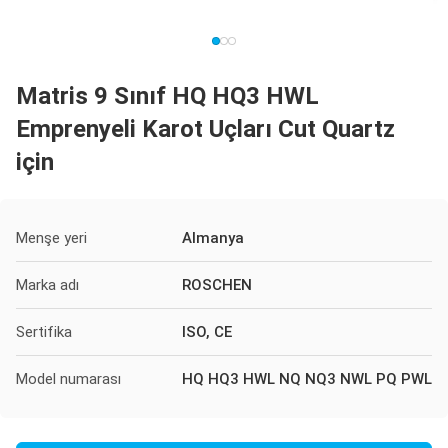
Matris 9 Sınıf HQ HQ3 HWL
Emprenyeli Karot Uçları Cut Quartz
için
Menşe yeri
Almanya
Marka adı
ROSCHEN
Sertifika
ISO, CE
Model numarası
HQ HQ3 HWL NQ NQ3 NWL PQ PWL