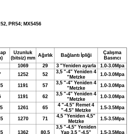
PR52, PR54; MX5456
Çap
Uzunluk
Çalışma
Ağırlık
Bağlantı İpliği
)
(bitsiz) mm
Basıncı
1069
29
3 "Yeniden ayarla
1.0-3.0Mpa
3,5 "-4" Yeniden 4
7
1252
52
1.0-3.0Mpa
"Metzke
3,5 "-4" Yeniden 4
.5
1191
57
1.0-3.0Mpa
"Metzke
3,5 "-4" Yeniden 4
6
1191
62
1.0-3.0Mpa
"Metzke
4 "-4.5" Remet 4
.5
1261
65
1.5-3.5Mpa
"-4.5" Metzke
4,5 "Yeniden 4,5"
.5
1270
71
1.5-3.5Mpa
Metzke
3,5 "-4,5" Yeniden
.5
1362
80.5
Yap 3,5 "-4,5"
1.5-3.5Mpa