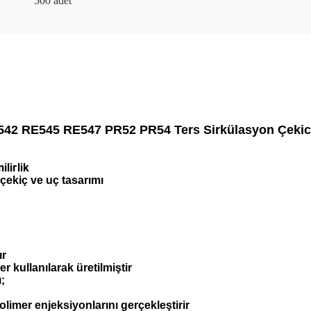
500 adet
42 RE545 RE547 PR52 PR54 Ters Sirkülasyon Çekic
lirlik
 çekiç ve uç tasarımı
ır
er kullanılarak üretilmiştir
;
imer enjeksiyonlarını gerçekleştirir