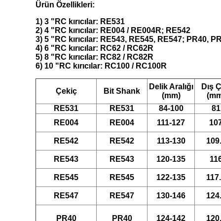
Ürün Özellikleri:
1) 3 "RC kırıcılar: RE531
2) 4 "RC kırıcılar: RE004 / RE004R; RE542
3) 5 "RC kırıcılar: RE543, RE545, RE547; PR40, 
4) 6 "RC kırıcılar: RC62 / RC62R
5) 8 "RC kırıcılar: RC82 / RC82R
6) 10 "RC kırıcılar: RC100 / RC100R
Delik Aralığı
Dış 
Çekiç
Bit Shank
(mm)
(mm
RE531
RE531
84-100
81
RE004
RE004
111-127
10
RE542
RE542
113-130
109
RE543
RE543
120-135
11
RE545
RE545
122-135
117
RE547
RE547
130-146
124
PR40
PR40
124-142
120