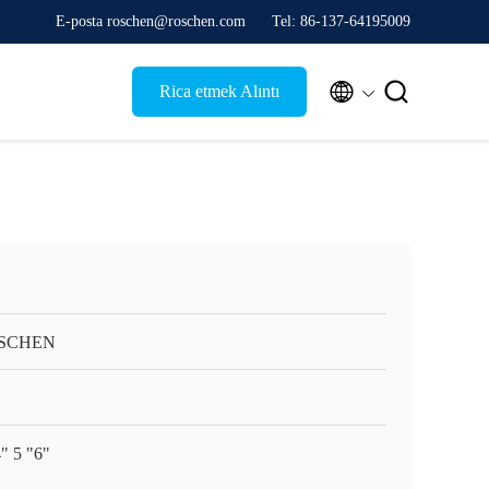
E-posta roschen@roschen.com
Tel: 86-137-64195009


Rica etmek Alıntı
SCHEN
4" 5 "6"