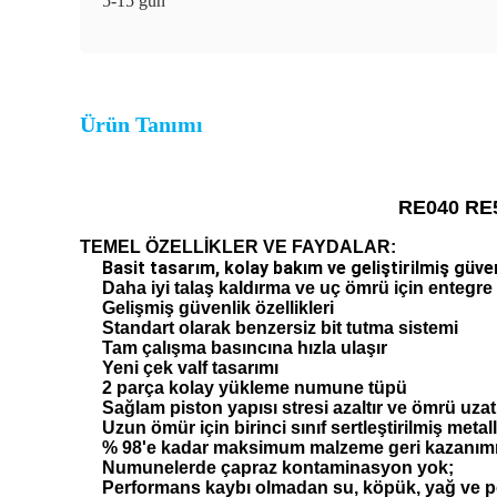
5-15 gün
Ürün Tanımı
RE040 RE5
TEMEL ÖZELLİKLER VE FAYDALAR:
Basit tasarım, kolay bakım ve geliştirilmiş güveni
Daha iyi talaş kaldırma ve uç ömrü için entegre
Gelişmiş güvenlik özellikleri
Standart olarak benzersiz bit tutma sistemi
Tam çalışma basıncına hızla ulaşır
Yeni çek valf tasarımı
2 parça kolay yükleme numune tüpü
Sağlam piston yapısı stresi azaltır ve ömrü uzat
Uzun ömür için birinci sınıf sertleştirilmiş metall
% 98'e kadar maksimum malzeme geri kazanımı
Numunelerde çapraz kontaminasyon yok;
Performans kaybı olmadan su, köpük, yağ ve pol