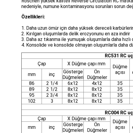
Roschen yüksek kaliteli Reverse Circulation RC matkap
nedeniyle, numune kontaminasyonu sorunları sorun değil
Özellikleri:
1. Daha uzun ömür için daha yüksek dereceli karbürlerin
2. Kırılgan oluşumlarda delik erozyonunu en aza indirir
3. Daha az tıkanma ile yumuşak oluşumlarla daha hızlı d
4. Konsolide ve konsolide olmayan oluşumlarla daha 
RC531 RC uçl
Çap
X Düğme çapı mm
Düğme
Gösterge
Ön
açısı
mm
inç
Düğmeleri
Düğmeler
86
2 1/4
6x12
4x12
35
89
2 1/2
8x12
8x12
35
95
2 3/4
8x12
8x12
35
102
3
8x12
8x12
35
RC004 RC uçl
Çap
X Düğme çapı mm
Düğme
Gösterge
Ön
mm
inç
açısı
Düğmeleri
Düğmeler