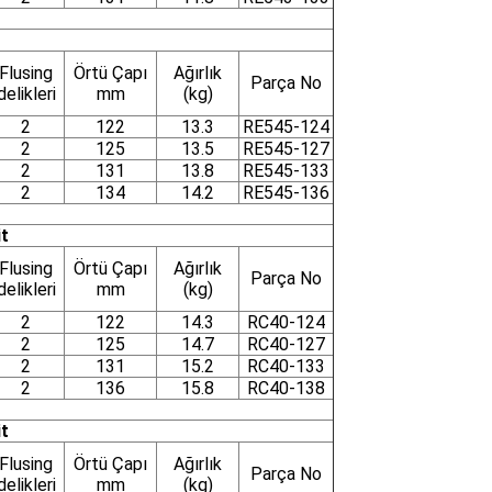
Flusing
Örtü Çapı
Ağırlık
Parça No
delikleri
mm
(kg)
2
122
13.3
RE545-124
2
125
13.5
RE545-127
2
131
13.8
RE545-133
2
134
14.2
RE545-136
t
Flusing
Örtü Çapı
Ağırlık
Parça No
delikleri
mm
(kg)
2
122
14.3
RC40-124
2
125
14.7
RC40-127
2
131
15.2
RC40-133
2
136
15.8
RC40-138
t
Flusing
Örtü Çapı
Ağırlık
Parça No
delikleri
mm
(kg)