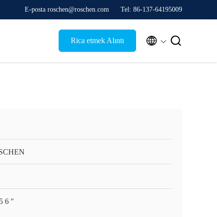
E-posta roschen@roschen.com
Tel: 86-137-64195009


Rica etmek Alıntı
SCHEN
5 6 "