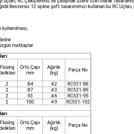
 uçları, RC Çekiçlerimiz ile çalışmak üzere özel olarak tasarla
dir.Benzersiz 12 spline şaft tasarımımızı kullanan bu RC Uçları, 
 kullanılması;
elinir
düzgün matkaplar
arı
Flusing
Örtü Çapı
Ağırlık
Parça No
delikleri
mm
(kg)
2
84
4.2
RC531-86
2
87
4.3
RC531-89
2
93
4.6
RC531-95
2
100
4.9
RC531-102
arı
Flusing
Örtü Çapı
Ağırlık
Parça No
delikleri
mm
(kg)