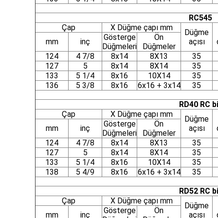
RC545
Çap
X Düğme çapı mm
Düğme
Gösterge
Ön
mm
inç
açısı
Düğmeleri
Düğmeler
124
4 7/8
8x14
8X13
35
127
5
8x14
8X14
35
133
5 1/4
8x16
10X14
35
136
5 3/8
8x16
6x16 + 3x14
35
RD40 RC bi
Çap
X Düğme çapı mm
Düğme
Gösterge
Ön
mm
inç
açısı
Düğmeleri
Düğmeler
124
4 7/8
8x14
8X13
35
127
5
8x14
8X14
35
133
5 1/4
8x16
10X14
35
138
5 4/9
8x16
6x16 + 3x14
35
RD52 RC bi
Çap
X Düğme çapı mm
Düğme
Gösterge
Ön
mm
inç
açısı