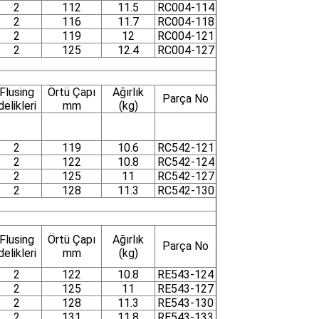
2
112
11.5
RC004-114
2
116
11.7
RC004-118
2
119
12
RC004-121
2
125
12.4
RC004-127
Flusing
Örtü Çapı
Ağırlık
Parça No
delikleri
mm
(kg)
2
119
10.6
RC542-121
2
122
10.8
RC542-124
2
125
11
RC542-127
2
128
11.3
RC542-130
Flusing
Örtü Çapı
Ağırlık
Parça No
delikleri
mm
(kg)
2
122
10.8
RE543-124
2
125
11
RE543-127
2
128
11.3
RE543-130
2
131
11.8
RE543-133