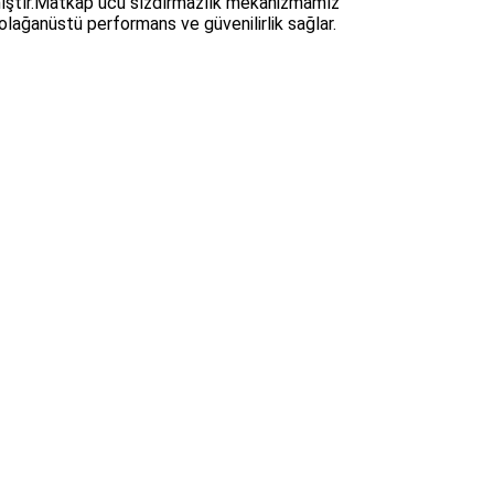
nmıştır.Matkap ucu sızdırmazlık mekanizmamız
olağanüstü performans ve güvenilirlik sağlar.