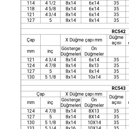
114
4 1/2
8x14
6x14
35
118
4 5/8
8x14
6x14
35
121
4 3/4
8x14
6x14
35
127
5
8x14
8x14
35
RC542
Düğme
Çap
X Düğme çapı mm
açısı
Gösterge
Ön
mm
inç
Düğmeleri
Düğmeler
121
4 3/4
8x14
6x14
35
124
4 7/8
8x14
8x13
35
127
5
8x14
8x14
35
130
5 1/8
8x14
10x14
35
RC543
Çap
X Düğme çapı mm
Düğme
Gösterge
Ön
mm
inç
açısı
Düğmeleri
Düğmeler
124
4 7/8
8x14
8X13
35
127
5
8x14
8X14
35
130
5 1/8
8x14
10X14
35
133
5 1/4
8x16
10X14
35