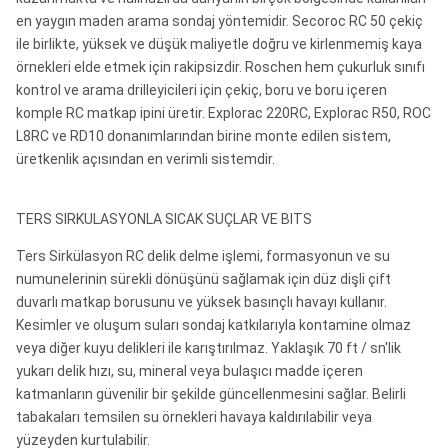
en yaygın maden arama sondaj yöntemidir.
Secoroc RC 50 çekiç
ile birlikte, yüksek ve düşük maliyetle doğru ve kirlenmemiş kaya
örnekleri elde etmek için rakipsizdir.
Roschen hem çukurluk sınıfı
kontrol ve arama drilleyicileri için çekiç, boru ve boru içeren
komple RC matkap ipini üretir.
Explorac 220RC, Explorac R50, ROC
L8RC ve RD10 donanımlarından birine monte edilen sistem,
üretkenlik açısından en verimli sistemdir.
TERS SIRKULASYONLA SICAK SUÇLAR VE BITS
Ters Sirkülasyon RC delik delme işlemi, formasyonun ve su
numunelerinin sürekli dönüşünü sağlamak için düz dişli çift
duvarlı matkap borusunu ve yüksek basınçlı havayı kullanır.
Kesimler ve oluşum suları sondaj katkılarıyla kontamine olmaz
veya diğer kuyu delikleri ile karıştırılmaz.
Yaklaşık 70 ft / sn'lik
yukarı delik hızı, su, mineral veya bulaşıcı madde içeren
katmanların güvenilir bir şekilde güncellenmesini sağlar.
Belirli
tabakaları temsilen su örnekleri havaya kaldırılabilir veya
yüzeyden kurtulabilir.