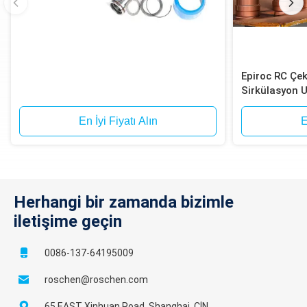
Epiroc RC Çe
Sirkülasyon U
En İyi Fiyatı Alın
E
Herhangi bir zamanda bizimle
iletişime geçin
0086-137-64195009
roschen@roschen.com
65 EAST Xinhuan Road, Shanghai, ÇİN