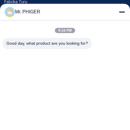
Fabrika Turu
Kalite Kontrolü
Mr. PHIGER
Site Haritası
Bizimle İletişim
9:16 PM
Good day, what product are you looking for?
Olaylar
Davalar
Haberler
Bizimle İletişim
Tel:
0086-137-64195009