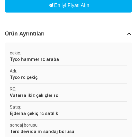
En İyi Fiyatı Alın
Ürün Ayrıntıları
çekiç:
Tyco hammer rc araba
Adı:
Tyco rc çekiç
RC:
Vaterra ikiz çekiçler rc
Satış:
Ejderha çekiç rc satılık
sondaj borusu:
Ters devridaim sondaj borusu