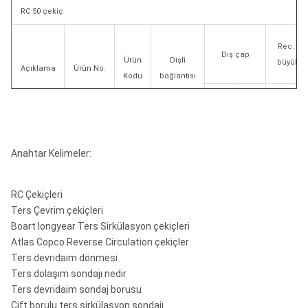
RC 50 çekiç
Rec.
del
Dış çap
Ürün
Dişli
büyüklü
Açıklama
Ürün No.
Kodu
bağlantısı
aa
inç
aa
5"
Anahtar Kelimeler:
9705-
4 1/2
RC 50
136-
52292273
52-
"Remet
130
5.13
STD
165
67-00
Box
RC Çekiçleri
Ters Çevrim çekiçleri
Boart longyear Ters Sirkülasyon çekiçleri
Atlas Copco Reverse Circulation çekiçler
Ters devridaim dönmesi
Ters dolaşım sondajı nedir
Ters devridaim sondaj borusu
Çift borulu ters sirkülasyon sondajı