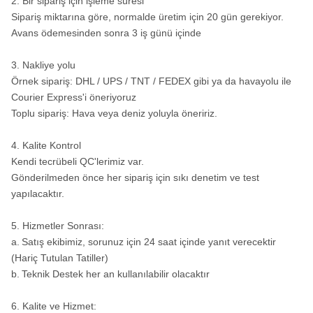
2. Bir sipariş için işleme süresi
Sipariş miktarına göre, normalde üretim için 20 gün gerekiyor.
SD10
Avans ödemesinden sonra 3 iş günü içinde
API 6
¢ 254-
3. Nakliye yolu
10"
Numa100
ROS 100
5/8
¢
2
Örnek sipariş: DHL / UPS / TNT / FEDEX gibi ya da havayolu ile
"Reg
311mm
Courier Express'i öneriyoruz
ROS 100
Toplu sipariş: Hava veya deniz yoluyla öneririz.
4. Kalite Kontrol
DHD1120
Kendi tecrübeli QC'lerimiz var.
Gönderilmeden önce her sipariş için sıkı denetim ve test
API 6
¢ 305-
yapılacaktır.
12"
SD12
ROS 120
5/8
¢ 445
2
"Reg
mm
5. Hizmetler Sonrası:
a.
Satış ekibimiz, sorunuz için 24 saat içinde yanıt verecektir
Numa120
(Hariç Tutulan Tatiller)
b.
Teknik Destek her an kullanılabilir olacaktır
Notlar: İsteğe bağlı olarak herhangi bir özel boyuttaki DTH bitleri kul
6. Kalite ve Hizmet:
Metzke, Remet ipliği var!