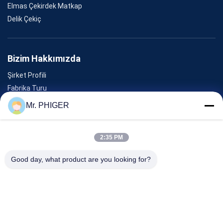
Elmas Çekirdek Matkap
Delik Çekiç
Bizim Hakkımızda
Şirket Profili
Fabrika Turu
Kalite Kontrolü
Mr. PHIGER
Site Haritası
Bizimle İletişim
2:35 PM
Good day, what product are you looking for?
Olaylar
Davalar
Haberler