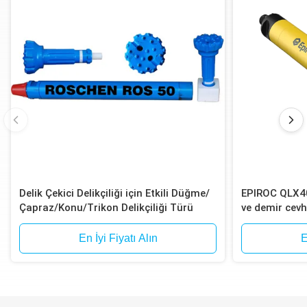
Delik Çekici Delikçiliği için Etkili Düğme/
EPIROC QLX40
Çapraz/Konu/Trikon Delikçiliği Türü
ve demir cevh
için 12 şeritli
En İyi Fiyatı Alın
E