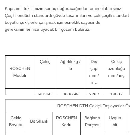
Kapsamlı teklifimizin sonuç doğuracağından emin olabilirsiniz.
Çeşitli endüstri standardı gövde tasarımları ve çok çeşitli standart
boyutlu çekiçlerle çalışmak için esneklik sayesinde,
gereksinimlerinize uyacak bir çözüm buluruz.
Çekiç
Ağırlık kg /
Dış
Çekiç
ROSCHEN
lb
çap
uzunluğu
Modeli
mm /
mm / inç
inç
RH350
360/795
226 /
1480 /
ROS 100
10 "SD
8.9
58.3
ROSCHEN DTH Çekiçli Taşlayıcılar Özelli
RH350
618/1360
275 /
1729 /
ROS 120
Çekiç
ROSCHEN
Bağlantı
Uygun
Ça
12 "SD
10.8
68.1
Bit Shank
Boyutu
Kodu
Parçası
bit
b
RH350
620/1365
275 /
1750 /