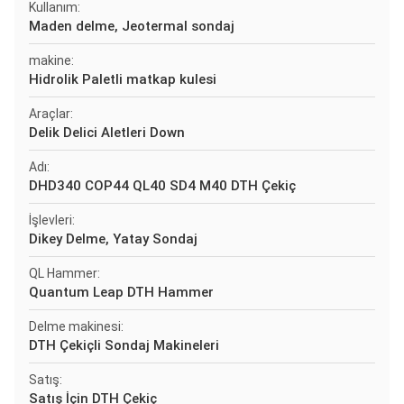
Kullanım:
Maden delme, Jeotermal sondaj
makine:
Hidrolik Paletli matkap kulesi
Araçlar:
Delik Delici Aletleri Down
Adı:
DHD340 COP44 QL40 SD4 M40 DTH Çekiç
İşlevleri:
Dikey Delme, Yatay Sondaj
QL Hammer:
Quantum Leap DTH Hammer
Delme makinesi:
DTH Çekiçli Sondaj Makineleri
Satış:
Satış İçin DTH Çekiç