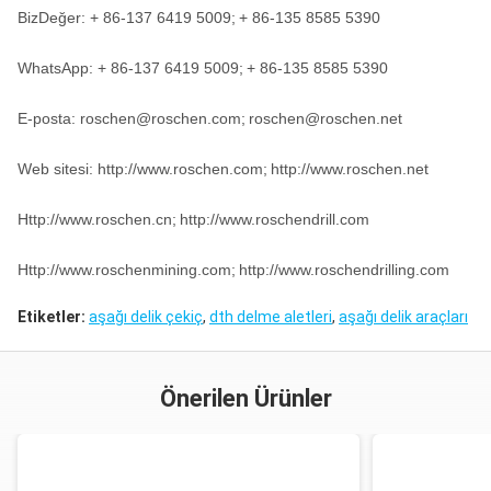
BizDeğer: + 86-137 6419 5009;
+ 86-135 8585 5390
WhatsApp: + 86-137 6419 5009;
+ 86-135 8585 5390
E-posta: roschen@roschen.com;
roschen@roschen.net
Web sitesi: http://www.roschen.com;
http://www.roschen.net
Http://www.roschen.cn;
http://www.roschendrill.com
Http://www.roschenmining.com;
http://www.roschendrilling.com
Etiketler:
aşağı delik çekiç
,
dth delme aletleri
,
aşağı delik araçları
Önerilen Ürünler