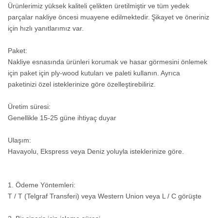
Ürünlerimiz yüksek kaliteli çelikten üretilmiştir ve tüm yedek
parçalar nakliye öncesi muayene edilmektedir.
Şikayet ve öneriniz
QL60
API 3
¢ 155-
için hızlı yanıtlarımız var.
ROS 62
6"
1/2
¢
ROS 64
2
SD6
"Reg
190mm
Paket:
Nakliye esnasında ürünleri korumak ve hasar görmesini önlemek
için paket için ply-wood kutuları ve paleti kullanın.
Ayrıca
M60
paketinizi özel isteklerinize göre özelleştirebiliriz.
Üretim süresi:
DHD380
Genellikle 15-25 güne ihtiyaç duyar
COP84
Ulaşım:
API 4
¢ 195-
Havayolu, Ekspress veya Deniz yoluyla isteklerinize göre.
QL80
ROS 82
8"
1/2
¢
ROS 84
2
"Kayıt
254mm
SD8
1. Ödeme Yöntemleri:
T / T (Telgraf Transferi) veya Western Union veya L / C görüşte
M80 /
M85