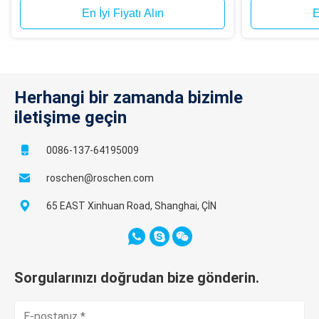
En İyi Fiyatı Alın
E
Herhangi bir zamanda bizimle
iletişime geçin
0086-137-64195009
roschen@roschen.com
65 EAST Xinhuan Road, Shanghai, ÇİN
Sorgularınızı doğrudan bize gönderin.