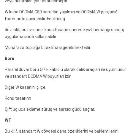
veya durumlar için tasarlanmıştır.
W kasa DCDMA C80 borudan yapılmış ve DCDMA W parçacığı
formunu kullanır edilir. Featuring
düz iplik, bu evrensel kasa tasarımı nerede yivli herhangi sondaj
uygulamasında kullanılabilir
Muhafaza toprağa bırakılması gerekmektedir.
Boru
Paralel duvar boru Q / E kablolu olarak delik araçları ile uyumludur
ve standart DCDMA W boyutları izin
Diğer W kasanın iç içe.
Konu tasarımı
Çift uç uca ekleme sürüş ve sarsıcı gücü sağlar.
WT
Bu kılıf, standart W gövdesi daha özelliklerini ve beklentilerini