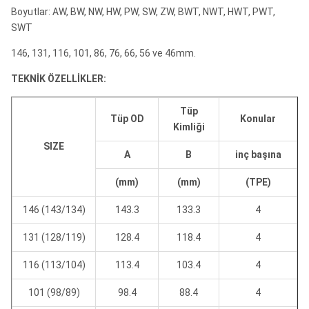
Boyutlar: AW, BW, NW, HW, PW, SW, ZW, BWT, NWT, HWT, PWT,
SWT
146, 131, 116, 101, 86, 76, 66, 56 ve 46mm.
TEKNİK ÖZELLİKLER:
Tüp
Tüp OD
Konular
Kimliği
SIZE
A
B
inç başına
(mm)
(mm)
(TPE)
146 (143/134)
143.3
133.3
4
131 (128/119)
128.4
118.4
4
116 (113/104)
113.4
103.4
4
101 (98/89)
98.4
88.4
4