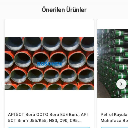
Önerilen Ürünler
API 5CT Boru OCTG Boru EUE Boru, API
Petrol Kuyular
5CT Sınıfı J55/K55, N80, C90, C95,
Muhafaza Boru
P110, EUE Sonu