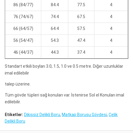
86 (84/77)
84.4
77.5
4
76 (74/67)
74.4
67.5
4
66 (64/57)
64.4
57.5
4
56 (54/47)
54.3
47.4
4
46 (44/37)
44.3
37.4
4
Standart etkili boyları 3.0, 1.5, 1.0 ve 0.5 metre. Diğer uzunluklar
imal edilebilir
talep üzerine.
Tüm gövde tüpleri sağ konuları var. İstenirse Sol el Konuları imal
edilebilir.
Etiketler:
Dikişsiz Delikli Boru
,
Matkap Borusu Gövdesi
,
Çelik
Delikli Boru