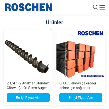
Ürünler
2 1/4 " - 2 Anahtar Standart
CHD 76 elmas çekirdeği
Görev - Çürük Stem Auger -
delme için bağlantılı
1 Bolt - 5' Bölüm
matkap çubuğu/matkap
borusu
En İyi Fiyatı Alın
En İyi Fiyatı Alın