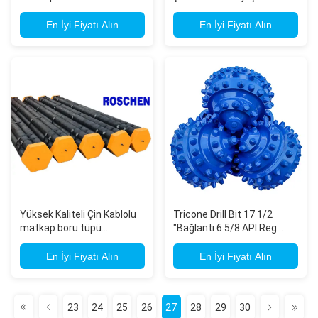
matkap boru tüpü Su
Minging çekirdek
kuyusu matkapı için
matkapları
En İyi Fiyatı Alın
En İyi Fiyatı Alın
Yüksek Kaliteli Çin Kablolu
Tricone Drill Bit 17 1/2
matkap boru tüpü
"Bağlantı 6 5/8 API Reg
tedarikçisi, BQ, NQ, HQ, PQ
IADC 547 su kuyusu delme
matkap boru çubuğu 1.5M
için
En İyi Fiyatı Alın
En İyi Fiyatı Alın
3M
23
24
25
26
27
28
29
30