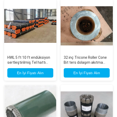
HWL 5 ft 10 ft endüksiyon
32 inç Tricone Roller Cone
sertleştirilmiş Tel hattı
Bit ters dolaşım akıtma
sondaj çekirdeği sondajı
sondajı için
için sondaj çubuğu
En İyi Fiyatı Alın
En İyi Fiyatı Alın