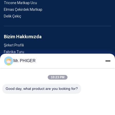
Tricone Matkap Ucu
Elmas Çekirdek Matkap
Delik Çekiç
Bizim Hakkımızda
Şirket Profili
Fabrika Turu
Kalite Kontrolü
Mr. PHIGER
Site Haritası
Bizimle İletişim
10:23 PM
Good day, what product are you looking for?
Olaylar
Davalar
Haberler