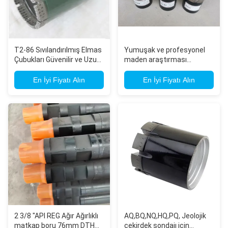
T2-86 Sıvılandırılmış Elmas
Yumuşak ve profesyonel
Çubukları Güvenilir ve Uzun
maden araştırması
Süren Çubuk Çubukları
çekirdek sondajı için elmas
çekirdek matkapları
En İyi Fiyatı Alın
En İyi Fiyatı Alın
2 3/8 "API REG Ağır Ağırlıklı
AQ,BQ,NQ,HQ,PQ, Jeolojik
matkap boru 76mm DTH
çekirdek sondajı için