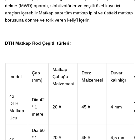
delme (MWD) aparatı, stabilizatörler ve çeşitli özel kuyu içi
araçları içerebilir.Matkap sapı tüm matkap ipini ve üstteki matkap
borusuna dönme ve tork veren kelly'i içerir.
DTH Matkap Rod Çeşitli türleri:
Matkap
Çap
Derz
Duvar
model
Çubuğu
Ağı
(mm)
Malzemesi
kalınlığı
Malzemesi
42
Dia.42
DTH
Yak
* 1
20 #
45 #
4 mm
Matkap
4,6
metre
Ucu
Dia.60
* 1
20 #
45 #
4,5 mm
8 