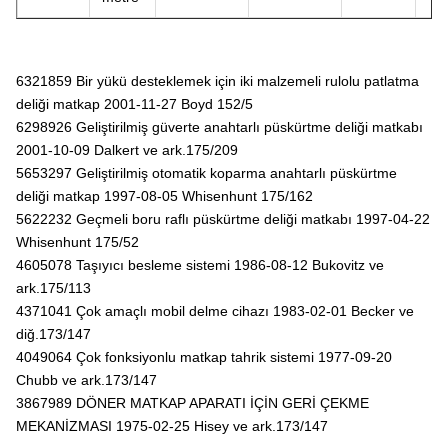
6321859 Bir yükü desteklemek için iki malzemeli rulolu patlatma
deliği matkap 2001-11-27 Boyd 152/5
6298926 Geliştirilmiş güverte anahtarlı püskürtme deliği matkabı
2001-10-09 Dalkert ve ark.175/209
5653297 Geliştirilmiş otomatik koparma anahtarlı püskürtme
deliği matkap 1997-08-05 Whisenhunt 175/162
5622232 Geçmeli boru raflı püskürtme deliği matkabı 1997-04-22
Whisenhunt 175/52
4605078 Taşıyıcı besleme sistemi 1986-08-12 Bukovitz ve
ark.175/113
4371041 Çok amaçlı mobil delme cihazı 1983-02-01 Becker ve
diğ.173/147
4049064 Çok fonksiyonlu matkap tahrik sistemi 1977-09-20
Chubb ve ark.173/147
3867989 DÖNER MATKAP APARATI İÇİN GERİ ÇEKME
MEKANİZMASI 1975-02-25 Hisey ve ark.173/147