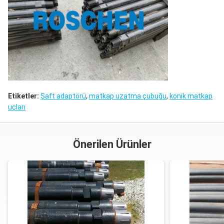
Etiketler:
Şaft adaptörü
,
matkap uzatma çubuğu
,
konik matkap
uçları
Önerilen Ürünler