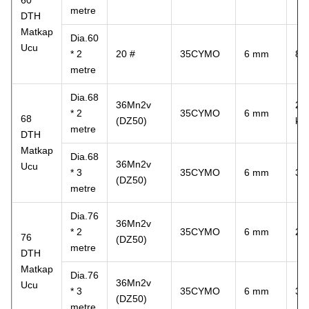
60
metre
DTH
Matkap
Dia.60
Ucu
* 2
20 #
35CYMO
6 mm
8.9
metre
Dia.68
36Mn2v
21
* 2
35CYMO
6 mm
68
(DZ50)
kil
metre
DTH
Matkap
Dia.68
36Mn2v
Ucu
* 3
35CYMO
6 mm
30
(DZ50)
metre
Dia.76
36Mn2v
* 2
35CYMO
6 mm
24
76
(DZ50)
metre
DTH
Matkap
Dia.76
36Mn2v
Ucu
* 3
35CYMO
6 mm
34
(DZ50)
metre