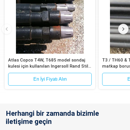
Atlas Copco T4W, T685 model sondaj
T3 / TH60 & 
kulesi için kullanılan Ingersoll Rand Stili
matkap boru
DTH Sondaj Borusu
En İyi Fiyatı Alın
E
Herhangi bir zamanda bizimle
iletişime geçin