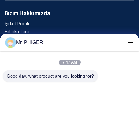
Bizim Hakkımızda
Şirket Profili
Fabrika Turu
Kalite Kontrolü
Mr. PHIGER
Site Haritası
Bizimle İletişim
7:47 AM
Good day, what product are you looking for?
Olaylar
Davalar
Haberler
Bizimle İletişim
Tel:
0086-137-64195009