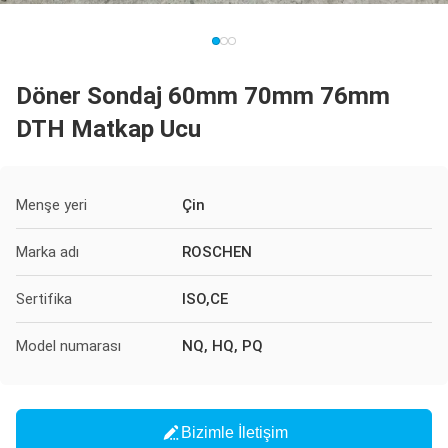
Döner Sondaj 60mm 70mm 76mm
DTH Matkap Ucu
Menşe yeri
Çin
Marka adı
ROSCHEN
Sertifika
ISO,CE
Model numarası
NQ, HQ, PQ
Bizimle İletişim